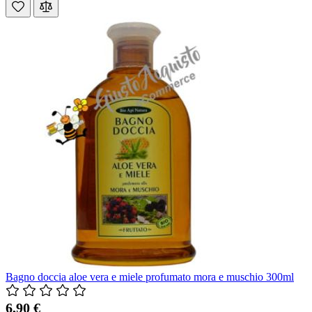
Bagno doccia aloe vera e miele profumato mora e muschio 300ml
6,90 €